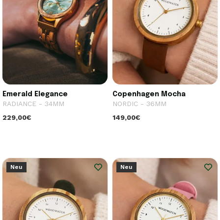
Emerald Elegance
Copenhagen Mocha
RADIANCE - 34MM
NORDIC - 36MM
229,00€
149,00€
Neu
Neu