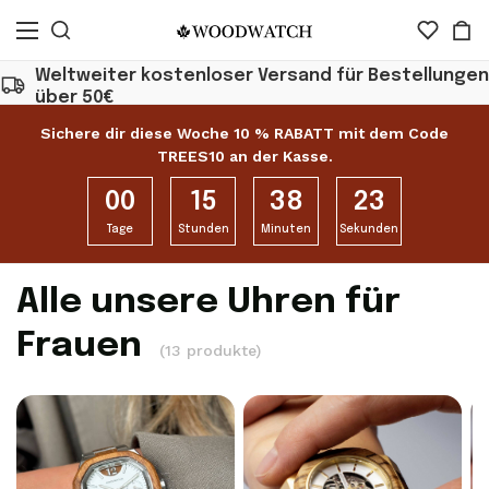
Weltweiter kostenloser Versand für Bestellungen
über 50€
Sichere dir diese Woche 10 % RABATT mit dem Code
TREES10 an der Kasse.
00
15
38
22
Tage
Stunden
Minuten
Sekunden
Alle unsere Uhren für
Frauen
(13 produkte)