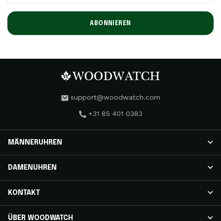
ABONNIEREN
support@woodwatch.com
+31 85 401 0383
MÄNNERUHREN
HERRENUHREN
DAMENUHREN
NOSTALGIA Uhren
CLASSIC Uhren
DAMENUHREN
KONTAKT
APEX ELITE Uhren
RADIANCE Uhren
EMINENT Uhren
AURORA Uhren
Verfolgen Sie Ihre Sendung
ÜBER WOODWATCH