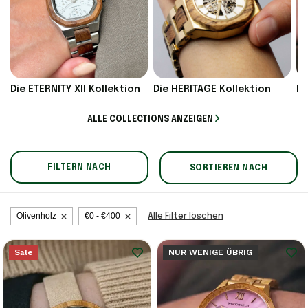
Die ETERNITY XII Kollektion
Die HERITAGE Kollektion
Di
ALLE COLLECTIONS ANZEIGEN
FILTERN NACH
SORTIEREN NACH
Olivenholz
€0 - €400
Alle Filter löschen
Sale
NUR WENIGE ÜBRIG