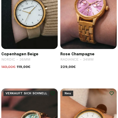
Copenhagen Beige
Rose Champagne
NORDIC - 36MM
RADIANCE - 34MM
149,00€
119,00€
229,00€
VERKAUFT SICH SCHNELL
Neu