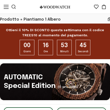
dotto = Piantiamo 1 Albero
R
Ottieni il 10% DI SCONTO questa settimana con il codice
TREES10 al momento del pagamento.
00
16
53
44
Giorni
Ore
Minuti
Secondi
AUTOMATIC
Special Edition
(0 prodotti)