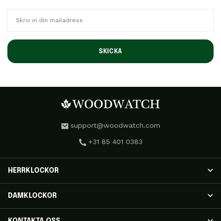
SKICKA
support@woodwatch.com
+31 85 401 0383
HERRKLOCKOR
HERRKLOCKOR
DAMKLOCKOR
NOSTALGIA-klockor
CLASSIC-klockor
DAMKLOCKOR
KONTAKTA OSS