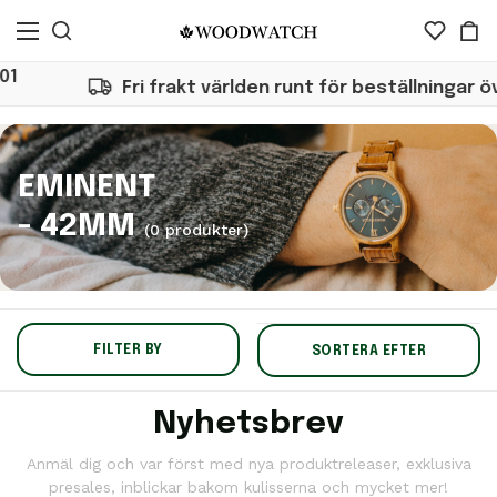
1
Fri frakt världen runt för beställningar öv
EMINENT
- 42MM
(0 produkter)
FILTER BY
SORTERA EFTER
Nyhetsbrev
Anmäl dig och var först med nya produktreleaser, exklusiva
presales, inblickar bakom kulisserna och mycket mer!