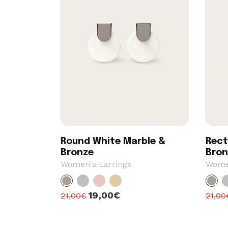
Round White Marble &
Rect
Bronze
Bron
Women's Earrings
Women
19,00€
21,00€
21,00