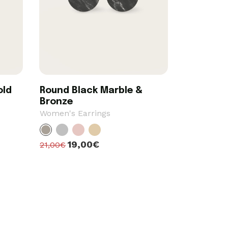
old
Round Black Marble &
Bronze
Women's Earrings
19,00€
21,00€