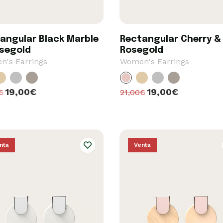
angular Black Marble
Rectangular Cherry &
segold
Rosegold
's Earrings
Women's Earrings
19,00€
19,00€
€
21,00€
nta
Venta