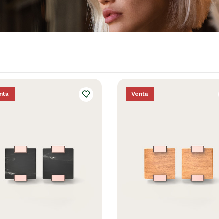
nta
Venta