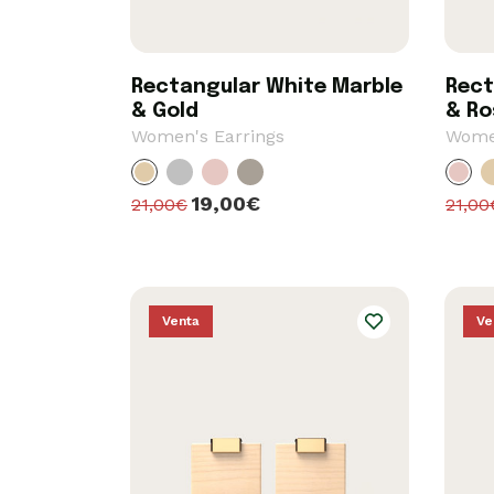
Rectangular White Marble
Rect
& Gold
& Ro
Women's Earrings
Women
19,00€
21,00€
21,00
Venta
Ve