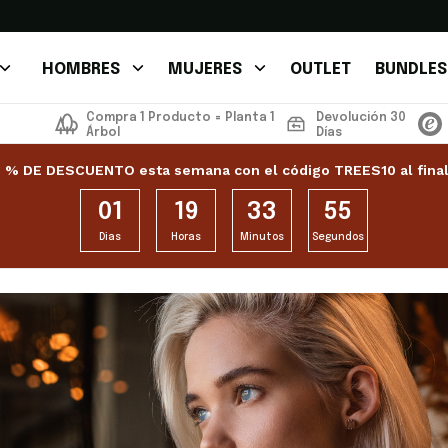
HOMBRES
MUJERES
OUTLET
BUNDLES
Compra 1 Producto = Planta 1
Devolución 30
Árbol
Días
 % DE DESCUENTO esta semana con el código TREES10 al final
01
19
33
54
Dias
Horas
Minutos
Segundos