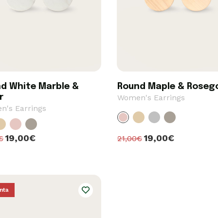
d White Marble &
Round Maple & Roseg
r
Women's Earrings
's Earrings
19,00€
19,00€
21,00€
€
nta