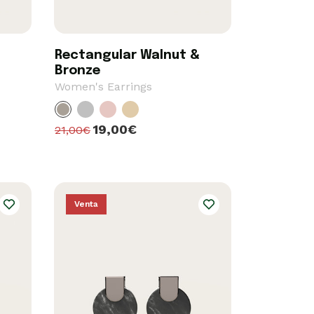
Rectangular Walnut &
Bronze
Women's Earrings
19,00€
21,00€
Venta