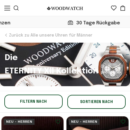
30 Tage Rückgabe
Zurück zu Alle unsere Uhren für Männer
Die
(2
ETERNITY XII Kollektion
produkte)
FILTERN NACH
SORTIEREN NACH
NEU - HERREN
NEU - HERREN