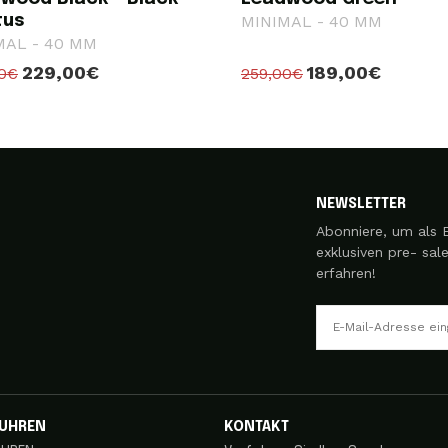
tus
MINIMAL - 40 MM
MAL - 40 MM
229,00€
189,00€
00€
259,00€
NEWSLETTER
Abonniere, um als 
exklusiven pre- sal
erfahren!
UHREN
KONTAKT