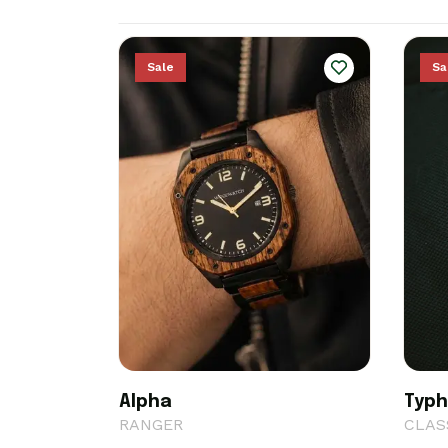
Sale
Sa
Alpha
Typ
RANGER
CLAS