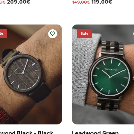
209,00€
119,00€
00€
149,00€
le
Sale
wood Black - Black
Leadwood Green