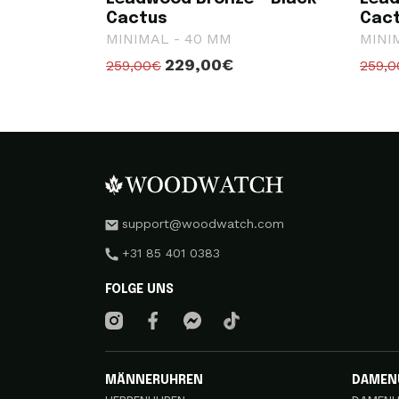
Cactus
Cac
MINIMAL - 40 MM
MINI
229,00€
259,00€
259,
support@woodwatch.com
+31 85 401 0383
FOLGE UNS
MÄNNERUHREN
DAMEN