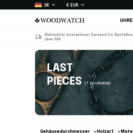
DE
€ EUR
UHRE
Weltweiter kostenloser Versand für Bestellu
über 50€
LAST
PIECES
(7 produkte)
Gehäusedurchmesser
Holzart
Mate