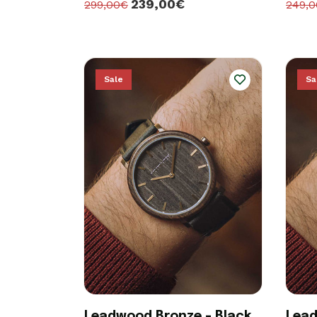
239,00€
299,00€
249,
Sale
Sa
Leadwood Bronze - Black
Lead