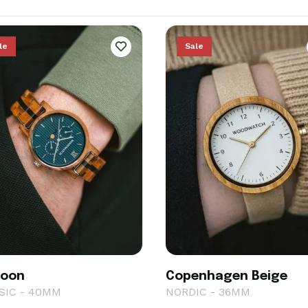
le
Sale
hoon
Copenhagen Beige
SIC - 40MM
NORDIC - 36MM