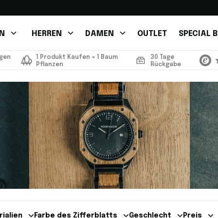
N
HERREN
DAMEN
OUTLET
SPECIAL 
ngen
1 Produkt Kaufen = 1 Baum
30 Tage
Pflanzen
Rückgabe
rialien
Farbe des Zifferblatts
Geschlecht
Preis