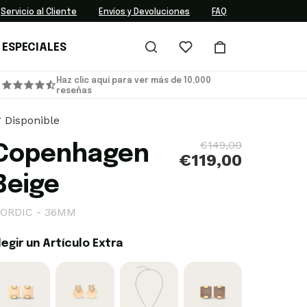
Servicio al Cliente
Envíos y Devoluciones
FAQ
 ESPECIALES
Haz clic aquí para ver más de 10,000
reseñas
Disponible
€149,00
Copenhagen
€119,00
Beige
ORDIC - 36MM
legir un Artículo Extra