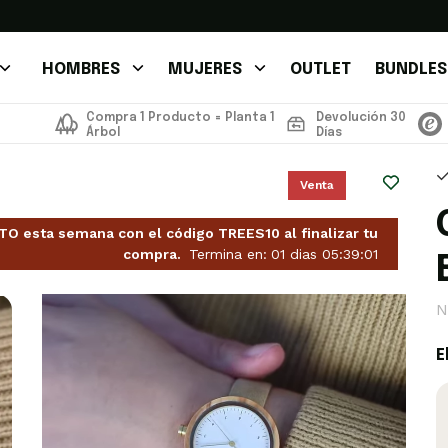
HOMBRES
MUJERES
OUTLET
BUNDLES
Compra 1 Producto = Planta 1
Devolución 30
Árbol
Días
Venta
 esta semana con el código TREES10 al finalizar tu
compra.
Termina en:
01
dias
05
:
38
:
59
N
E