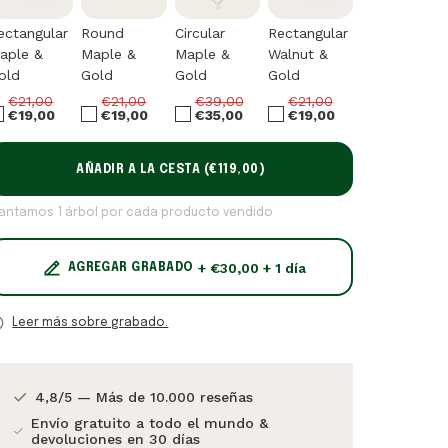
ectangular
Round
Circular
Rectangular
Round
aple &
Maple &
Maple &
Walnut &
Walnut &
old
Gold
Gold
Gold
Gold
€21,00
€21,00
€39,00
€21,00
€21,00
€19,00
€19,00
€35,00
€19,00
€19,00
AÑADIR A LA CESTA (
€119,00
)
lantamos 1 árbol por cada producto vendido
+ €30,00 + 1 día
AGREGAR GRABADO
Leer más sobre grabado.
4,8/5 — Más de 10.000 reseñas
Envío gratuito a todo el mundo &
devoluciones en 30 días