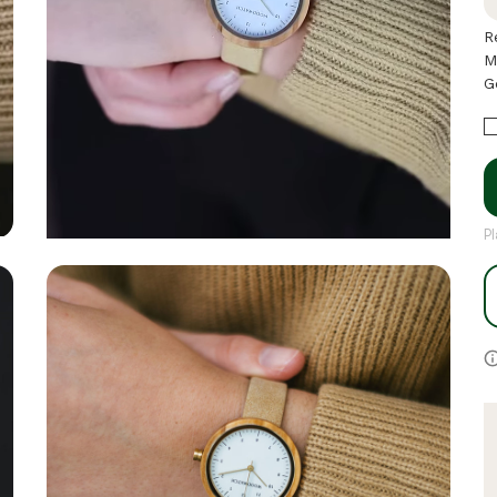
R
M
G
P