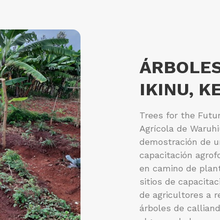
ÁRBOLES
IKINU, K
Trees for the Futu
Agrícola de Waruhi
demostración de un
capacitación agrofo
en camino de plant
sitios de capacita
de agricultores a r
árboles de callian