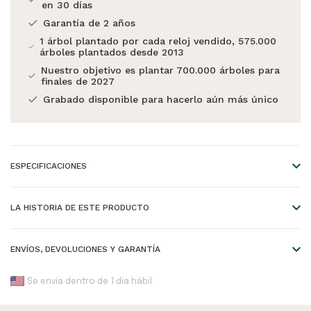
en 30 días
Garantía de 2 años
1 árbol plantado por cada reloj vendido, 575.000
árboles plantados desde 2013
Nuestro objetivo es plantar 700.000 árboles para
finales de 2027
Grabado disponible para hacerlo aún más único
ESPECIFICACIONES
Diámetro de la caja:
40mm
LA HISTORIA DE ESTE PRODUCTO
Grosor del estuche:
10mm
Diseño sofisticado, movimiento
Material de la Caja:
Madera
ENVÍOS, DEVOLUCIONES Y GARANTÍA
de fase lunar
Ancho de la correa:
16mm
Se envía dentro de 1 día hábil.
La Colección CLASSIC replantea la estética del WoodWatch
Material de la correa:
Madera
Envío estándar: llega en 25 días hábiles.
de manera sofisticada. Las cajas delgadas dan una impresión
Tipo de madera:
Legno di Acacia & Madera de Sandalo