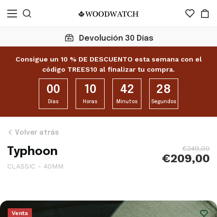
Haz clic aquí para ver más de 10
reseñas
Consigue un 10 % DE DESCUENTO esta semana con el
código TREES10 al finalizar tu compra.
00
10
42
26
Dias
Horas
Minutos
Segundos
Volver atrás
€249,00
Typhoon
€209,00
CLASSIC - 40MM
Venta