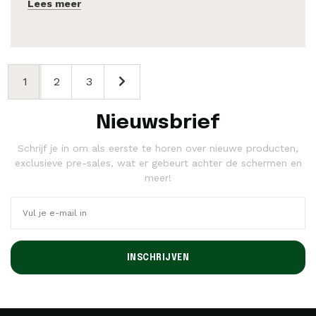
Lees meer
1
2
3
Nieuwsbrief
Schrijf je in om als eerste te horen over nieuwe producten,
exclusieve pre-sales, wat er gebeurt achter de schermen en
meer!
INSCHRIJVEN