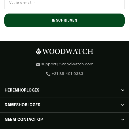
INSCHRIJVEN
support@woodwatch.com
+31 85 401 0383
HERENHORLOGES
HEREN HORLOGES
DAMESHORLOGES
NOSTALGIA Horloges
CLASSIC Horloges
DAMES HORLOGES
NEEM CONTACT OP
APEX ELITE Horloges
RADIANCE Horloges