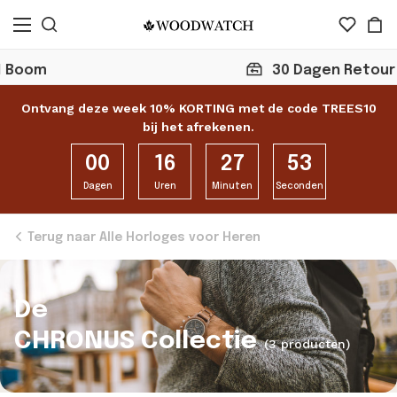
30 Dagen Retour
Ontvang deze week 10% KORTING met de code TREES10
bij het afrekenen.
00
16
27
53
Dagen
Uren
Minuten
Seconden
Terug naar Alle Horloges voor Heren
De
CHRONUS Collectie
(3 producten)