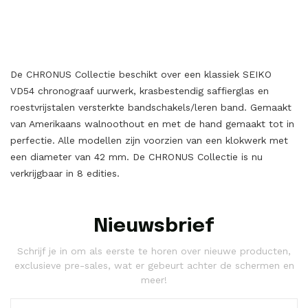
De CHRONUS Collectie beschikt over een klassiek SEIKO
VD54 chronograaf uurwerk, krasbestendig saffierglas en
roestvrijstalen versterkte bandschakels/leren band. Gemaakt
van Amerikaans walnoothout en met de hand gemaakt tot in
perfectie. Alle modellen zijn voorzien van een klokwerk met
een diameter van 42 mm. De CHRONUS Collectie is nu
verkrijgbaar in 8 edities.
Nieuwsbrief
Schrijf je in om als eerste te horen over nieuwe producten,
exclusieve pre-sales, wat er gebeurt achter de schermen en
meer!