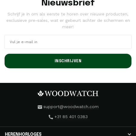
Nieuwsbrief
Schrijf je in om als eerste te horen over nieuwe producten,
exclusieve pre-sales, wat er gebeurt achter de schermen en
meer!
INSCHRIJVEN
support@woodwatch.com
+31 85 401 0383
HERENHORLOGES