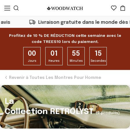
is
Livraison gratuite dans le monde dès 50
Profitez de 10 % DE RÉDUCTION cette semaine avec le
code TREES10 lors du paiement.
00
01
55
15
Jours
Heures
Minutes
Secondes
Revenir à Toutes Les Montres Pour Homme
La
Collection RETROLYST
(2 produits)