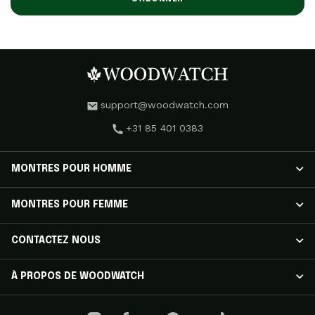
support@woodwatch.com
+31 85 401 0383
MONTRES POUR HOMME
MONTRES POUR HOMME
MONTRES POUR FEMME
Montres NOSTALGIA
Montres CLASSIC
MONTRES POUR FEMME
CONTACTEZ NOUS
Montres APEX ELITE
Montres RADIANCE
Montres EMINENT
Montres AURORA
Suivre Votre Expédition
À PROPOS DE WOODWATCH
Montres ORIGINAL
Montres ELEGANCE
Service Client
Montres LEGACY X EDITION
Montres SELENE
FAQ
Avis