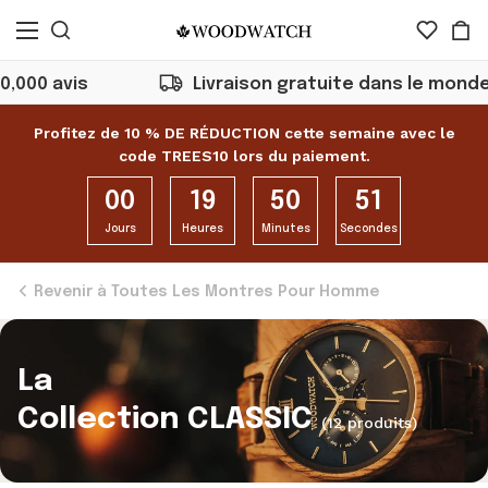
s
Livraison gratuite dans le monde dès 50€
Profitez de 10 % DE RÉDUCTION cette semaine avec le
code TREES10 lors du paiement.
00
19
50
50
Jours
Heures
Minutes
Secondes
Revenir à Toutes Les Montres Pour Homme
La
Collection CLASSIC
(12 produits)