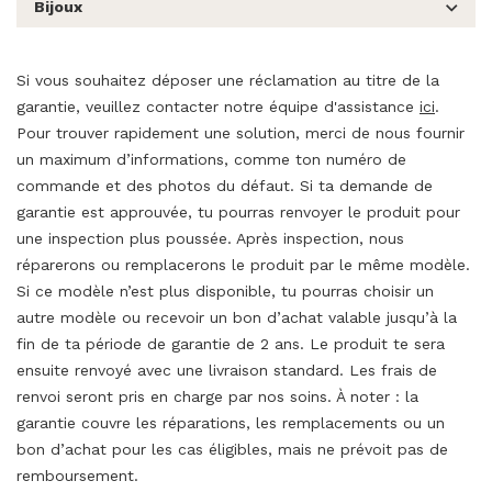
Bijoux
Si vous souhaitez déposer une réclamation au titre de la
garantie, veuillez contacter notre équipe d'assistance
ici
.
Pour
trouver
rapidement
une
solution,
merci
de
nous
fournir
un
maximum
d’informations,
comme
ton
numéro
de
commande
et
des
photos
du
défaut.
Si
ta
demande
de
garantie
est
approuvée,
tu
pourras
renvoyer
le
produit
pour
une
inspection
plus
poussée.
Après
inspection,
nous
réparerons
ou
remplacerons
le
produit
par
le
même
modèle.
Si
ce
modèle
n’est
plus
disponible,
tu
pourras
choisir
un
autre
modèle
ou
recevoir
un
bon
d’achat
valable
jusqu’à
la
fin
de
ta
période
de
garantie
de
2
ans.
Le
produit
te
sera
ensuite
renvoyé
avec
une
livraison
standard.
Les
frais
de
renvoi
seront
pris
en
charge
par
nos
soins. À noter : la
garantie couvre les réparations, les remplacements ou un
bon d’achat pour les cas éligibles, mais ne prévoit pas de
remboursement.