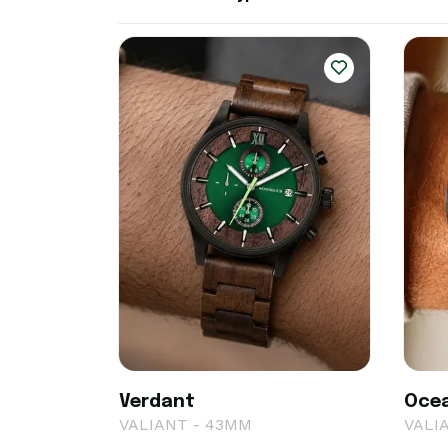
Verdant
Oce
VALIANT - 43MM
VALI