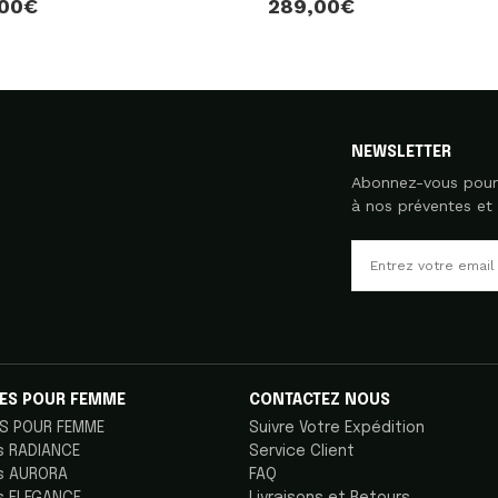
,00€
289,00€
NEWSLETTER
Abonnez-vous pour 
à nos préventes et 
ES POUR FEMME
CONTACTEZ NOUS
S POUR FEMME
Suivre Votre Expédition
s RADIANCE
Service Client
s AURORA
FAQ
s ELEGANCE
Livraisons et Retours