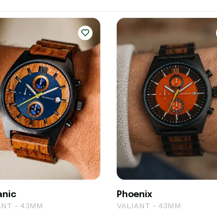
anic
Phoenix
ANT - 43MM
VALIANT - 43MM