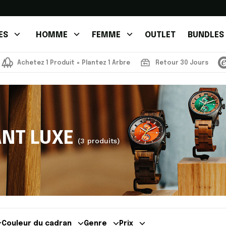
ES
HOMME
FEMME
OUTLET
BUNDLES
Achetez 1 Produit = Plantez 1 Arbre
Retour 30 Jours
ANT LUXE
(3 produits)
Couleur du cadran
Genre
Prix