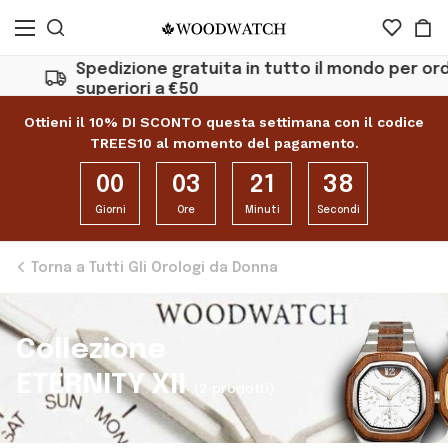
Spedizione gratuita in tutto il mondo per ordin
superiori a €50
Ottieni il 10% DI SCONTO questa settimana con il codice
TREES10 al momento del pagamento.
00
03
21
38
Giorni
Ore
Minuti
Secondi
Torna a Tutti Gli Orologi da Donna
Collezione
ETERNITY XII
(2 prodotti)