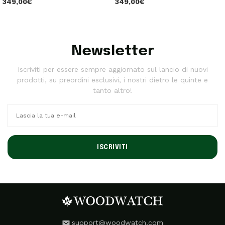
349,00€
349,00€
Newsletter
Iscriviti per essere sempre aggiornato sul lancio di nuovi
prodotti, su preordini esclusivi, i nostri dietro le quinte e
tanto altro!
ISCRIVITI
support@woodwatch.com