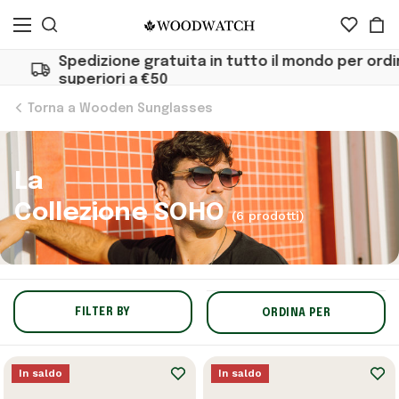
Spedizione gratuita in tutto il mondo per ordini
superiori a €50
Torna a Wooden Sunglasses
La
Collezione SOHO
(6 prodotti)
FILTER BY
ORDINA PER
In saldo
In saldo