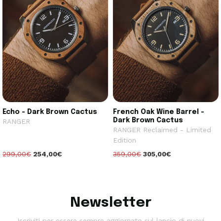
Echo - Dark Brown Cactus
French Oak Wine Barrel -
Dark Brown Cactus
RANGER
RANGER Reclaimed - Limited
Edition
299,00€
254,00€
359,00€
305,00€
Newsletter
Iscriviti per essere sempre aggiornato sul lancio di nuovi