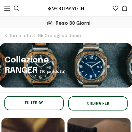
Reso 30 Giorni
Torna a Tutti Gli Orologi da Uomo
Collezione
RANGER
(10 prodotti)
FILTER BY
ORDINA PER