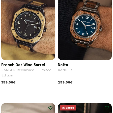
French Oak Wine Barrel
Delta
RANGER Reclaimed - Limited
RANGER
Edition
359,00€
299,00€
In saldo