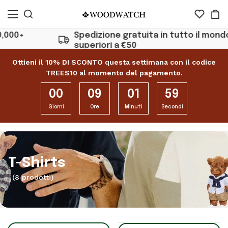
+
Spedizione gratuita in tutto il mondo per 
superiori a €50
Ottieni il 10% DI SCONTO questa settimana con il codice
TREES10 al momento del pagamento.
00
09
01
58
Giorni
Ore
Minuti
Secondi
T-Shirts
(8 prodotti)