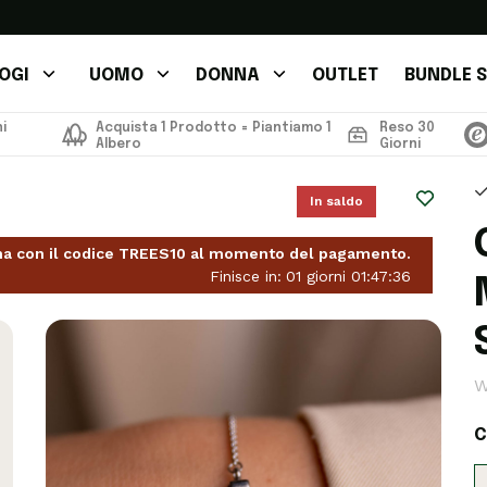
OGI
UOMO
DONNA
OUTLET
BUNDLE S
i
Acquista 1 Prodotto = Piantiamo 1
Reso 30
Albero
Giorni
In saldo
ana con il codice TREES10 al momento del pagamento.
Finisce in:
01
giorni
01
:
47
:
34
W
C