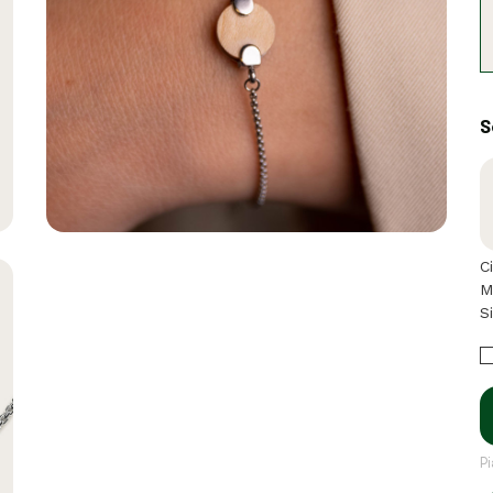
S
C
M
S
P