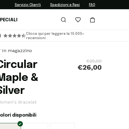
Servizio Clienti
Spedizioni e Resi
FAQ
PECIALI
Clicca qui per leggere le 10,000+
recensioni
In magazzino
€29,00
Circular
€26,00
Maple &
Silver
omen's Bracelet
olori disponibili