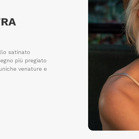
A
pr
TRA
llo satinato
legno più pregiato
 uniche venature e