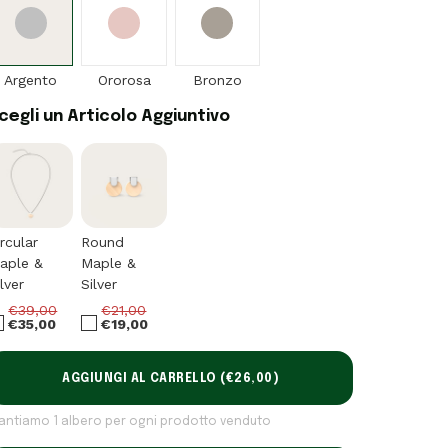
Argento
Ororosa
Bronzo
cegli un Articolo Aggiuntivo
ircular
Round
aple &
Maple &
ilver
Silver
€39,00
€21,00
€35,00
€19,00
AGGIUNGI AL CARRELLO (
€26,00
)
iantiamo 1 albero per ogni prodotto venduto