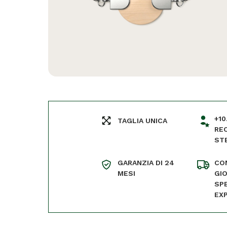
+10
TAGLIA UNICA
REC
ST
GARANZIA DI 24
CO
MESI
GI
SP
EX