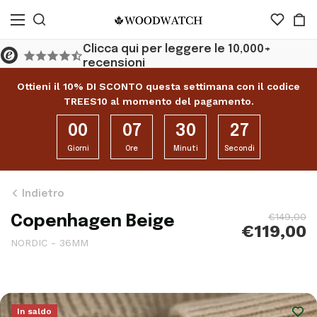
icca qui per leggere le 10,000+
Spedizione g
censioni
superiori a 
Ottieni il 10% DI SCONTO questa settimana con il codice
TREES10 al momento del pagamento.
00
07
30
25
Giorni
Ore
Minuti
Secondi
Indietro
€149,00
Copenhagen Beige
€119,00
NORDIC - 36MM
In saldo