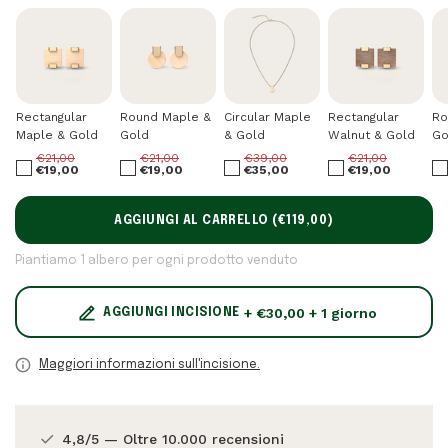
Rectangular
Round Maple &
Circular Maple
Rectangular
Ro
Maple & Gold
Gold
& Gold
Walnut & Gold
Go
€21,00
€21,00
€39,00
€21,00
€19,00
€19,00
€35,00
€19,00
AGGIUNGI AL CARRELLO (
€119,00
)
Piantiamo 1 albero per ogni prodotto venduto
+ €30,00 + 1 giorno
AGGIUNGI INCISIONE
Maggiori informazioni sull'incisione.
4,8/5 — Oltre 10.000 recensioni