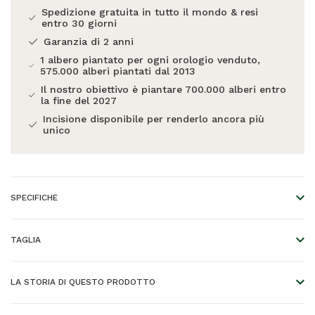
Spedizione gratuita in tutto il mondo & resi
entro 30 giorni
Garanzia di 2 anni
1 albero piantato per ogni orologio venduto,
575.000 alberi piantati dal 2013
Il nostro obiettivo è piantare 700.000 alberi entro
la fine del 2027
Incisione disponibile per renderlo ancora più
unico
SPECIFICHE
Diametro cassa:
36mm
TAGLIA
Spessore della cassa:
9mm
La misura del cinturino dei nostri orologi può essere regolata
Materiale Cassa:
Legno
semplicemente rimuovendo alcune maglie dal cinturino
LA STORIA DI QUESTO PRODOTTO
Spessore del cinturino:
14mm
stesso. Puoi affidarti a un gioielliere, un orologiaio o farlo tu
Ispirato al minimalismo nordico
stesso. La spedizione include diversi cacciavite che puoi