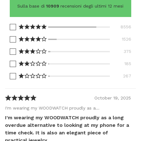
Sulla base di
10909
recensioni degli ultimi 12 mesi
8556
1526
375
185
267
October
19
,
2025
I'm wearing my WOODWATCH proudly as a…
I'm wearing my WOODWATCH proudly as a long
overdue alternative to looking at my phone for a
time check. It is also an elegant piece of
practical jewelry.