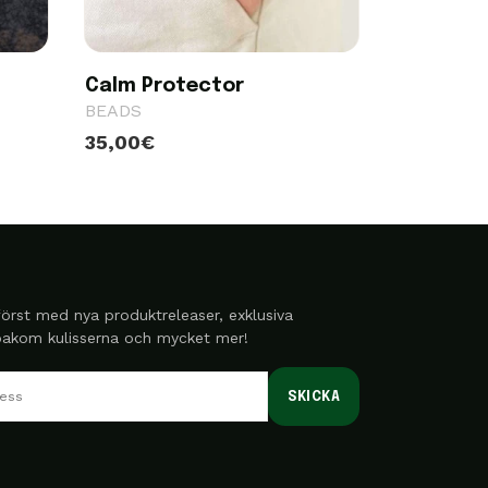
Calm Protector
BEADS
35,00€
örst med nya produktreleaser, exklusiva
 bakom kulisserna och mycket mer!
SKICKA