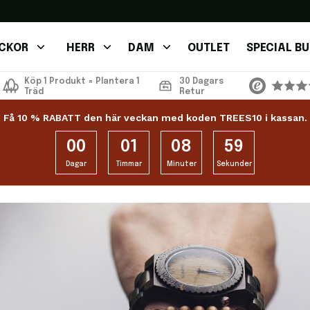
CKOR
HERR
DAM
OUTLET
SPECIAL B
Köp 1 Produkt = Plantera 1
30 Dagars
Träd
Retur
Få 10 % RABATT den här veckan med koden TREES10 i kassan.
00
01
08
59
Dagar
Timmar
Minuter
Sekunder