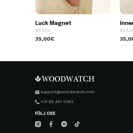
Luck Magnet
Inne
BEADS
BEAD
35,00€
35,0
support@woodwatch.com
+31 85 401 0383
FÖLJ OSS