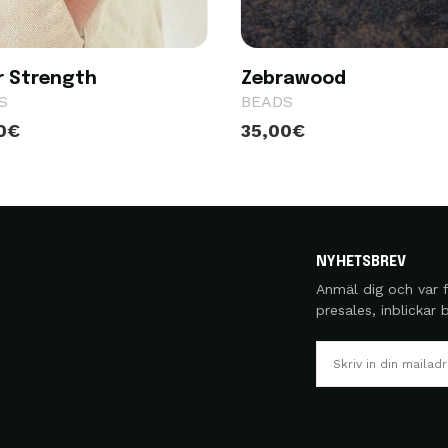
r Strength
Zebrawood
S
BEADS
0€
35,00€
NYHETSBREV
Anmäl dig och var f
presales, inblickar