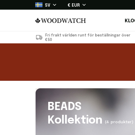
SV
€ EUR
KLO
Fri frakt världen runt för beställningar över
€50
BEADS
Kollektion
(4 produkter)