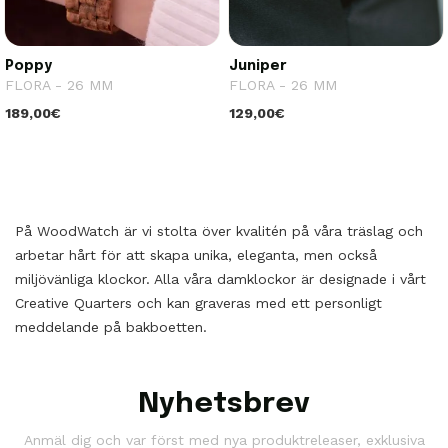
Poppy
Juniper
FLORA - 26 MM
FLORA - 26 MM
189,00€
129,00€
På WoodWatch är vi stolta över kvalitén på våra träslag och
arbetar hårt för att skapa unika, eleganta, men också
miljövänliga klockor. Alla våra damklockor är designade i vårt
Creative Quarters och kan graveras med ett personligt
meddelande på bakboetten.
Nyhetsbrev
Anmäl dig och var först med nya produktreleaser, exklusiva