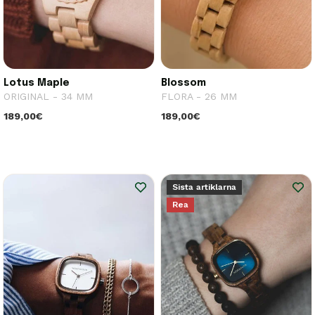
Lotus Maple
Blossom
ORIGINAL - 34 MM
FLORA - 26 MM
189,00€
189,00€
Sista artiklarna
Rea