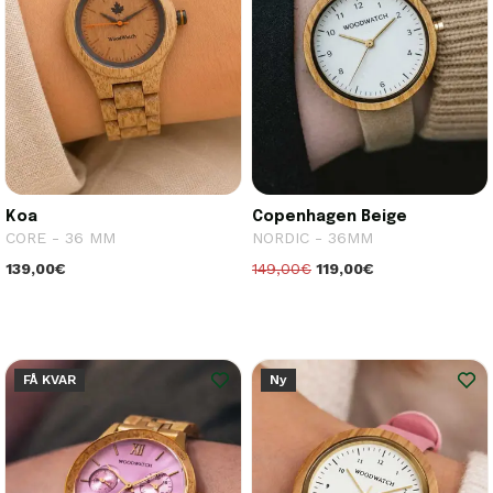
Koa
Copenhagen Beige
CORE - 36 MM
NORDIC - 36MM
139,00€
149,00€
119,00€
FÅ KVAR
Ny