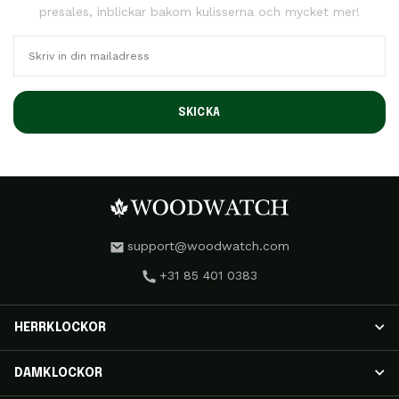
presales, inblickar bakom kulisserna och mycket mer!
SKICKA
support@woodwatch.com
+31 85 401 0383
HERRKLOCKOR
HERRKLOCKOR
DAMKLOCKOR
NOSTALGIA-klockor