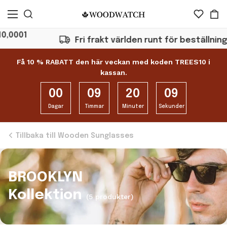
001
Fri frakt världen runt för beställningar 
Få 10 % RABATT den här veckan med koden TREES10 i
kassan.
00
09
20
08
Dagar
Timmar
Minuter
Sekunder
Tillbaka till Wooden Sunglasses
BROOKLYN
Kollektion
(5 produkter)