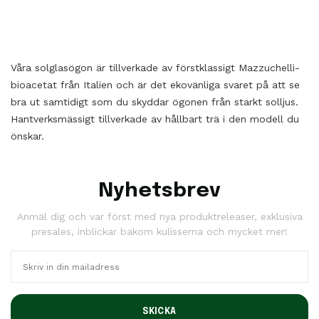
Våra solglasögon är tillverkade av förstklassigt Mazzuchelli-
bioacetat från Italien och är det ekovänliga svaret på att se
bra ut samtidigt som du skyddar ögonen från starkt solljus.
Hantverksmässigt tillverkade av hållbart trä i den modell du
önskar.
Nyhetsbrev
Anmäl dig och var först med nya produktreleaser, exklusiva
presales, inblickar bakom kulisserna och mycket mer!
SKICKA