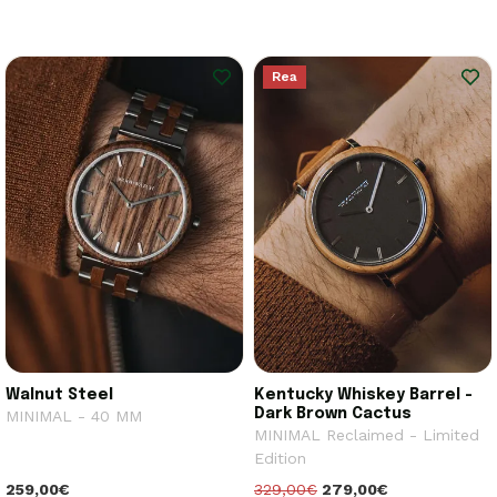
Rea
Walnut Steel
Kentucky Whiskey Barrel -
Dark Brown Cactus
MINIMAL - 40 MM
MINIMAL Reclaimed - Limited
Edition
259,00€
329,00€
279,00€