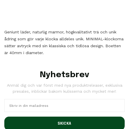
Geniunt läder, naturlig marmor, högkvalitativt trä och unik
ådring som gör varje klocka alldeles unik. MINIMAL-klockorna
sätter avtryck med sin klassiska och tidlösa design. Boetten
är 40mm i diameter.
Nyhetsbrev
Anmäl dig och var först med nya produktreleaser, exklusiva
presales, inblickar bakom kulisserna och mycket mer!
SKICKA