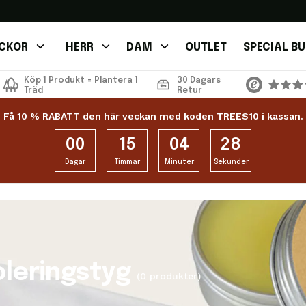
CKOR
HERR
DAM
OUTLET
SPECIAL B
Köp 1 Produkt = Plantera 1
30 Dagars
Träd
Retur
Få 10 % RABATT den här veckan med koden TREES10 i kassan.
00
15
04
28
Dagar
Timmar
Minuter
Sekunder
leringstyg
(0 produkter)