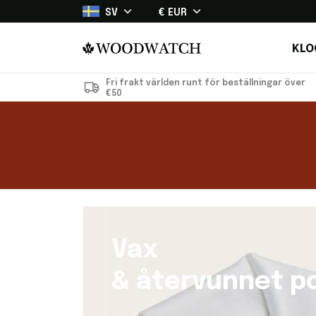
SV
€ EUR
KLO
Fri frakt världen runt för beställningar över
€50
Vax
& återvunnet po