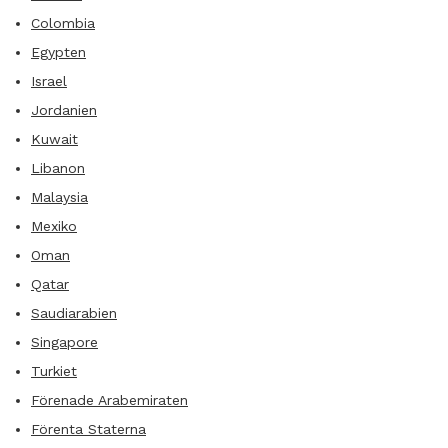
Colombia
Egypten
Israel
Jordanien
Kuwait
Libanon
Malaysia
Mexiko
Oman
Qatar
Saudiarabien
Singapore
Turkiet
Förenade Arabemiraten
Förenta Staterna