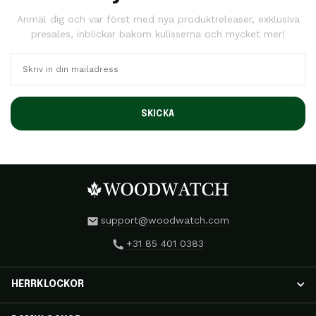
Anmäl dig och var först med nya produktreleaser, exklusiva
presales, inblickar bakom kulisserna och mycket mer!
SKICKA
support@woodwatch.com
+31 85 401 0383
HERRKLOCKOR
HERRKLOCKOR