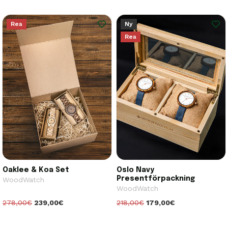
Rea
Ny
Rea
Oaklee & Koa Set
Oslo Navy
Presentförpackning
WoodWatch
WoodWatch
278,00€
239,00€
218,00€
179,00€