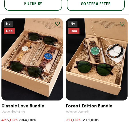
FILTER BY
SORTERA EFTER
Ny
Ny
Rea
Rea
Classic Love Bundle
Forest Edition Bundle
WoodWatch
WoodWatch
486,00€
394,00€
313,00€
271,00€