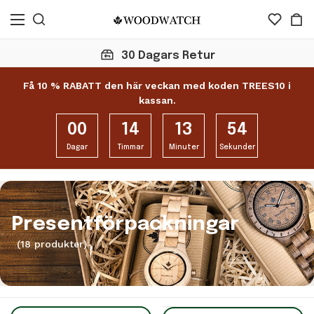
30 Dagars Retur
Få 10 % RABATT den här veckan med koden TREES10 i
kassan.
00
14
13
54
Dagar
Timmar
Minuter
Sekunder
Presentförpackningar
(18 produkter)