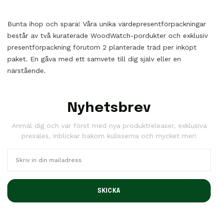
Bunta ihop och spara! Våra unika värdepresentförpackningar
består av två kuraterade WoodWatch-pordukter och exklusiv
presentförpackning förutom 2 planterade träd per inköpt
paket. En gåva med ett samvete till dig själv eller en
närstående.
Nyhetsbrev
Anmäl dig och var först med nya produktreleaser, exklusiva
presales, inblickar bakom kulisserna och mycket mer!
SKICKA