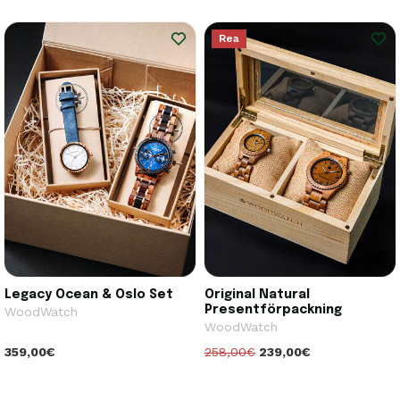
Rea
Legacy Ocean & Oslo Set
Original Natural
Presentförpackning
WoodWatch
WoodWatch
359,00€
258,00€
239,00€