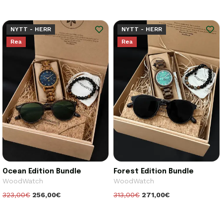
NYTT - HERR
NYTT - HERR
Rea
Rea
Ocean Edition Bundle
Forest Edition Bundle
WoodWatch
WoodWatch
323,00€
256,00€
313,00€
271,00€