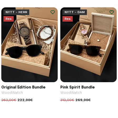
NYTT - HERR
NYTT - DAM
Rea
Rea
Original Edition Bundle
Pink Spirit Bundle
WoodWatch
WoodWatch
263,00€
222,00€
313,00€
269,00€