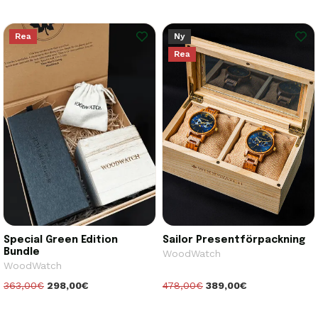
Rea
Ny
Rea
Special Green Edition
Sailor Presentförpackning
Bundle
WoodWatch
WoodWatch
363,00€
298,00€
478,00€
389,00€