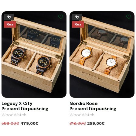
Ny
Ny
Rea
Rea
Legacy X City
Nordic Rose
Presentförpackning
Presentförpackning
WoodWatch
WoodWatch
599,00€
479,00€
318,00€
259,00€