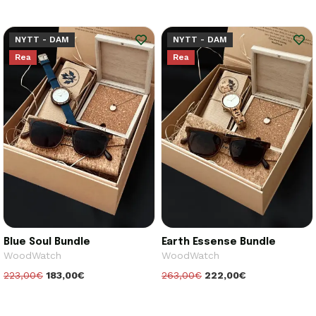
NYTT - DAM
NYTT - DAM
Rea
Rea
Blue Soul Bundle
Earth Essense Bundle
WoodWatch
WoodWatch
223,00€
183,00€
263,00€
222,00€