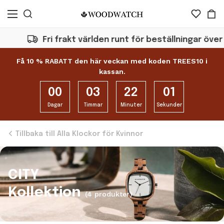
Fri frakt världen runt för beställningar över €5
Få 10 % RABATT den här veckan med koden TREES10 i
kassan.
00
03
22
01
Dagar
Timmar
Minuter
Sekunder
Tillbaka till Alla Klockor för Kvinnor
CITY
Kollektion
(4 produkter)