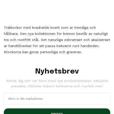
Träklockor med kvadratisk boett som är trendiga och
hållbara. Den nya kollektionen för kvinnor består av naturligt
trä och rostfritt stål. Det naturliga zebraträet och akaciaträet
är handtillverkat för att passa bekvämt runt handleden.
Klockorna kan göras personliga och graveras.
Nyhetsbrev
Anmäl dig och var först med nya produktreleaser, exklusiva
presales, inblickar bakom kulisserna och mycket mer!