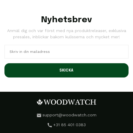
Nyhetsbrev
Anmäl dig och var först med nya produktreleaser, exklusiva
presales, inblickar bakom kulisserna och mycket mer!
SKICKA
support@woodwatch.com
+31 85 401 0383