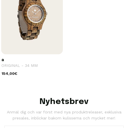
a
ORIGINAL - 34 MM
154,00€
Nyhetsbrev
Anmäl dig och var först med nya produktreleaser, exklusiva
presales, inblickar bakom kulisserna och mycket mer!