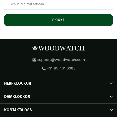
SKICKA
support@woodwatch.com
+31 85 401 0383
HERRKLOCKOR
HERRKLOCKOR
DAMKLOCKOR
NOSTALGIA-klockor
CLASSIC-klockor
DAMKLOCKOR
KONTAKTA OSS
APEX ELITE-klockor
RADIANCE-klockor