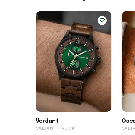
Verdant
Oce
VALIANT - 43MM
VALI