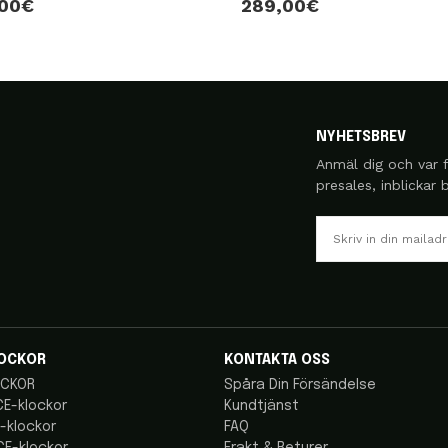
,00€
289,00€
NYHETSBREV
Anmäl dig och var f
presales, inblickar
OCKOR
KONTAKTA OSS
CKOR
Spåra Din Försändelse
E-klockor
Kundtjänst
-klockor
FAQ
E-klockor
Frakt & Returer