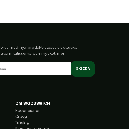
örst med nya produktreleaser, exklusiva
 bakom kulisserna och mycket mer!
SKICKA
OM WOODWATCH
Recensioner
Gravyr
Träslag
Plantering av träd