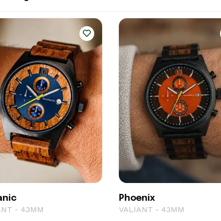
anic
Phoenix
ANT - 43MM
VALIANT - 43MM