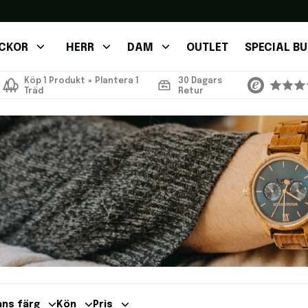
CKOR
HERR
DAM
OUTLET
SPECIAL B
Köp 1 Produkt = Plantera 1
30 Dagars
Träd
Retur
ans färg
Kön
Pris