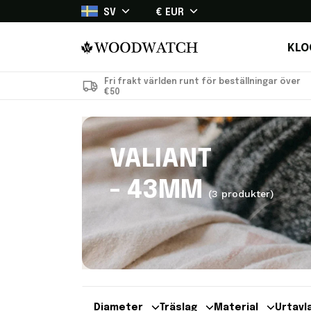
SV
€ EUR
KLO
Fri frakt världen runt för beställningar över
€50
VALIANT
- 43MM
(3 produkter)
Diameter
Träslag
Material
Urtavl