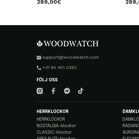
289,00€
289
support@woodwatch.com
+31 85 401 0383
FÖLJ OSS
HERRKLOCKOR
DAMKL
HERRKLOCKOR
DAMKLO
NOSTALGIA-klockor
RADIANC
CLASSIC-klockor
AURORA
APEX ELITE-klockor
ELEGANC