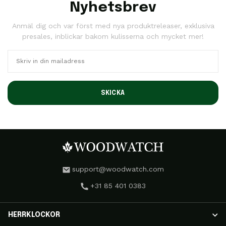
Nyhetsbrev
Anmäl dig och var först med nya produktreleaser, exklusiva
presales, inblickar bakom kulisserna och mycket mer!
SKICKA
support@woodwatch.com
+31 85 401 0383
HERRKLOCKOR