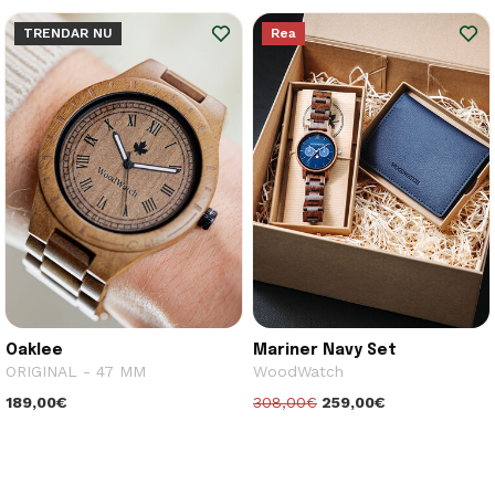
TRENDAR NU
Rea
Oaklee
Mariner Navy Set
ORIGINAL - 47 MM
WoodWatch
189,00€
308,00€
259,00€