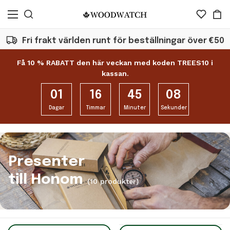
Fri frakt världen runt för beställningar över €50
Få 10 % RABATT den här veckan med koden TREES10 i
kassan.
01
16
45
07
Dagar
Timmar
Minuter
Sekunder
Presenter
till Honom
(10 produkter)