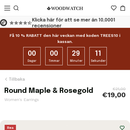
Klicka här för att se mer än 10,0001
recensioner
Få 10 % RABATT den här veckan med koden TREES10 i
kassan.
00
00
29
10
Dagar
Timmar
Minuter
Sekunder
Tillbaka
€21,00
Round Maple & Rosegold
€19,00
Women's Earrings
Rea