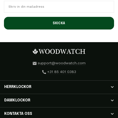
SKICKA
support@woodwatch.com
+31 85 401 0383
HERRKLOCKOR
HERRKLOCKOR
DAMKLOCKOR
NOSTALGIA-klockor
CLASSIC-klockor
DAMKLOCKOR
KONTAKTA OSS
APEX ELITE-klockor
RADIANCE-klockor