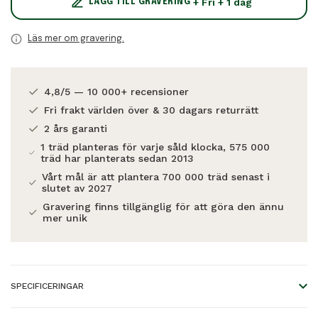
+ Fri + 1 dag
LÄGG TILL GRAVERING
Läs mer om gravering.
4,8/5 — 10 000+ recensioner
Fri frakt världen över & 30 dagars returrätt
2 års garanti
1 träd planteras för varje såld klocka, 575 000
träd har planterats sedan 2013
Vårt mål är att plantera 700 000 träd senast i
slutet av 2027
Gravering finns tillgänglig för att göra den ännu
mer unik
SPECIFICERINGAR
Dimensions:
0.7 * 0.4 cm