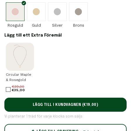
Rosguld
Guld
Silver
Brons
Lägg till ett Extra Föremål
Circular Maple
& Rosegold
€39,00
€35,00
LÄGG TILL I KUNDVAGNEN (
€19,00
)
Vi planterar 1 träd för varje klocka som säljs