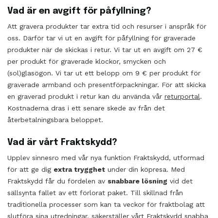
Vad är en avgift för påfyllning?
Att gravera produkter tar extra tid och resurser i anspråk för
oss. Därför tar vi ut en avgift för påfyllning för graverade
produkter när de skickas i retur. Vi tar ut en avgift om 27 €
per produkt för graverade klockor, smycken och
(sol)glasögon. Vi tar ut ett belopp om 9 € per produkt för
graverade armband och presentförpackningar. För att skicka
en graverad produkt i retur kan du använda vår
returportal
.
Kostnaderna dras i ett senare skede av från det
återbetalningsbara beloppet.
Vad är vårt Fraktskydd?
Upplev sinnesro med vår nya funktion Fraktskydd, utformad
för att ge dig
extra trygghet
under din köpresa. Med
Fraktskydd får du fördelen av
snabbare lösning
vid det
sällsynta fallet av ett förlorat paket. Till skillnad från
traditionella processer som kan ta veckor för fraktbolag att
slutföra sina utredningar, säkerställer vårt Fraktskydd snabba