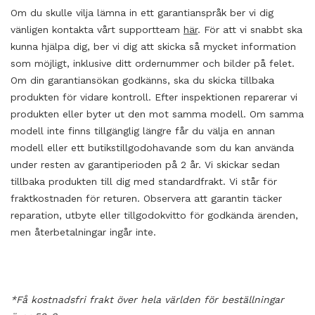
Om du skulle vilja lämna in ett garantianspråk ber vi dig
vänligen kontakta vårt supportteam
här
.
För
att
vi
snabbt
ska
kunna
hjälpa
dig,
ber
vi
dig
att
skicka
så
mycket
information
som
möjligt,
inklusive
ditt
ordernummer
och
bilder
på
felet.
Om
din
garantiansökan
godkänns,
ska
du
skicka
tillbaka
produkten
för
vidare
kontroll.
Efter
inspektionen
reparerar
vi
produkten
eller
byter
ut
den
mot
samma
modell.
Om
samma
modell
inte
finns
tillgänglig
längre
får
du
välja
en
annan
modell
eller
ett
butikstillgodohavande
som
du
kan
använda
under
resten
av
garantiperioden
på
2
år.
Vi
skickar
sedan
tillbaka
produkten
till
dig
med
standardfrakt.
Vi
står
för
fraktkostnaden
för
returen. Observera att garantin täcker
reparation, utbyte eller tillgodokvitto för godkända ärenden,
men återbetalningar ingår inte.
*Få kostnadsfri frakt över hela världen för beställningar