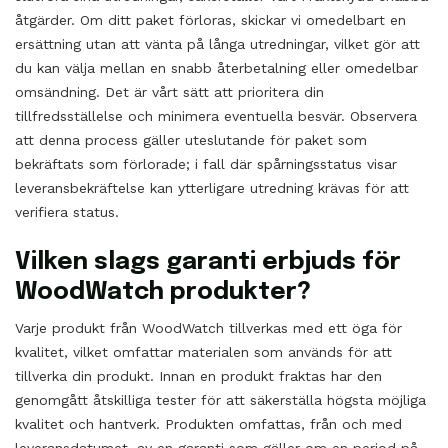
åtgärder. Om ditt paket förloras, skickar vi omedelbart en
ersättning utan att vänta på långa utredningar, vilket gör att
du kan välja mellan en snabb återbetalning eller omedelbar
omsändning. Det är vårt sätt att prioritera din
tillfredsställelse och minimera eventuella besvär. Observera
att denna process gäller uteslutande för paket som
bekräftats som förlorade; i fall där spårningsstatus visar
leveransbekräftelse kan ytterligare utredning krävas för att
verifiera status.
Vilken slags garanti erbjuds för
WoodWatch produkter?
Varje produkt från WoodWatch tillverkas med ett öga för
kvalitet, vilket omfattar materialen som används för att
tillverka din produkt. Innan en produkt fraktas har den
genomgått åtskilliga tester för att säkerställa högsta möjliga
kvalitet och hantverk. Produkten omfattas, från och med
leveransdatumet, av en garanti som gäller om en period på