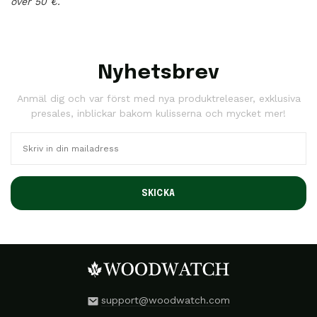
över 50 €.
Nyhetsbrev
Anmäl dig och var först med nya produktreleaser, exklusiva
presales, inblickar bakom kulisserna och mycket mer!
SKICKA
support@woodwatch.com