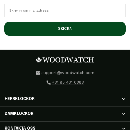
SKICKA
support@woodwatch.com
+31 85 401 0383
HERRKLOCKOR
HERRKLOCKOR
DAMKLOCKOR
NOSTALGIA-klockor
CLASSIC-klockor
DAMKLOCKOR
KONTAKTA OSS