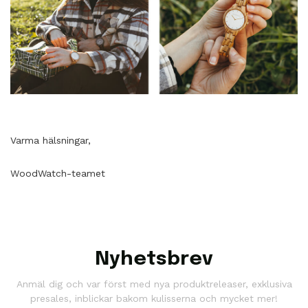
Varma hälsningar,
WoodWatch-teamet
Nyhetsbrev
Anmäl dig och var först med nya produktreleaser, exklusiva
presales, inblickar bakom kulisserna och mycket mer!