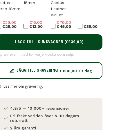
actus
18mm
Cactus
Havanas
trap 18mm
Leather
Brown
Wallet
€29,00
€15,00
€79,00
€49,00
€25,00
€13,00
€45,00
€35,00
€35,00
LÄGG TILL I KUNDVAGNEN (
€239,00
)
 planterar 1 träd för varje klocka som säljs
+ €30,00 + 1 dag
LÄGG TILL GRAVERING
Läs mer om gravering.
4,8/5 — 10 000+ recensioner
Fri frakt världen över & 30 dagars
returrätt
2 års garanti