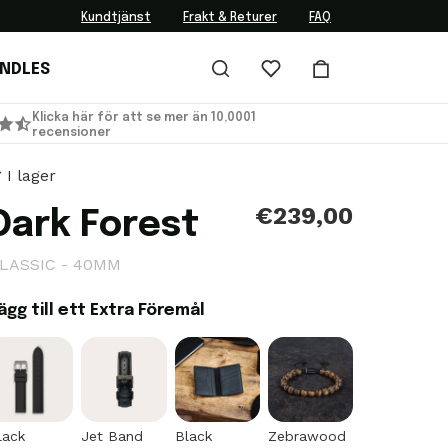
Kundtjänst
Frakt & Returer
FAQ
UNDLES
Klicka här för att se mer än 10,0001
recensioner
I lager
€239,00
Dark Forest
LASSIC - 40MM
ägg till ett Extra Föremål
lack
Jet Band
Black
Zebrawood
Classic