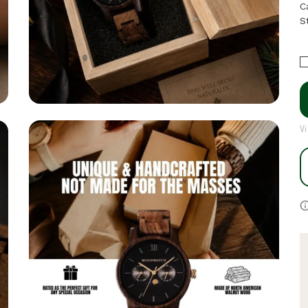
C
S
Vi