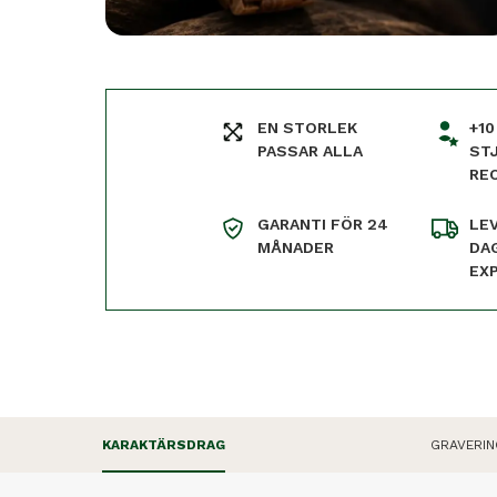
EN STORLEK
+10
PASSAR ALLA
ST
RE
GARANTI FÖR 24
LE
MÅNADER
DA
EX
KARAKTÄRSDRAG
GRAVERIN