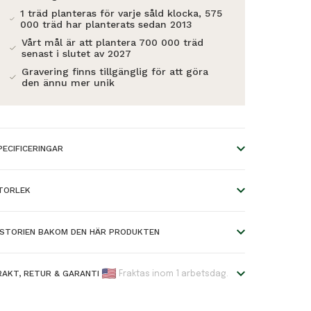
1 träd planteras för varje såld klocka, 575
000 träd har planterats sedan 2013
Vårt mål är att plantera 700 000 träd
senast i slutet av 2027
Gravering finns tillgänglig för att göra
den ännu mer unik
PECIFICERINGAR
iameter på boett:
40mm
TORLEK
jocklek på boett:
10mm
torleken på våra klockarmband i trä kan anpassas genom
oettmaterial:
Trä
tt ta bort länkar från remmen. Detta görs enkelt av en
ISTORIEN BAKOM DEN HÄR PRODUKTEN
uldsmed, en urmakare eller dig själv. Leveransen
redd på armband:
16mm
nkluderar olika skruvmejslar som du använda för att enkelt
Sofistikerad design, med
ustera armbandet själv.
rmbandsmaterial:
Trä
RAKT, RETUR & GARANTI
Fraktas inom 1 arbetsdag.
månfasvisning.
räslag:
Valnötsträ
in klocka kommer alltid att passa perfekt!
LASSIC Kollektionen är en sofistikerad nytolkning av