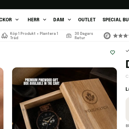
CKOR
HERR
DAM
OUTLET
SPECIAL B
Köp 1 Produkt = Plantera 1
30 Dagars
Träd
Retur
C
L
B