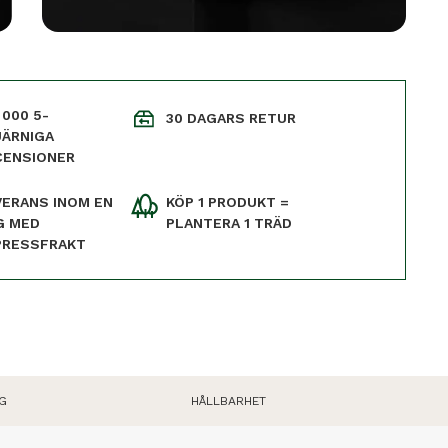
U
W
E
e
e
G
V
o
ö
Va
N
 000 5-
30 DAGARS RETUR
gy
Ga
V
JÄRNIGA
al
CENSIONER
K
B
VERANS INOM EN
KÖP 1 PRODUKT =
a
K
p
G MED
PLANTERA 1 TRÄD
k
PRESSFRAKT
V
o
G
HÅLLBARHET