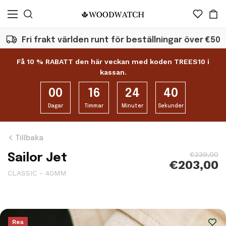
Fri frakt världen runt för beställningar över €50
Få 10 % RABATT den här veckan med koden TREES10 i
kassan.
00
16
24
38
Dagar
Timmar
Minuter
Sekunder
Tillbaka
€239,00
Sailor Jet
€203,00
CLASSIC - 40MM
Rea