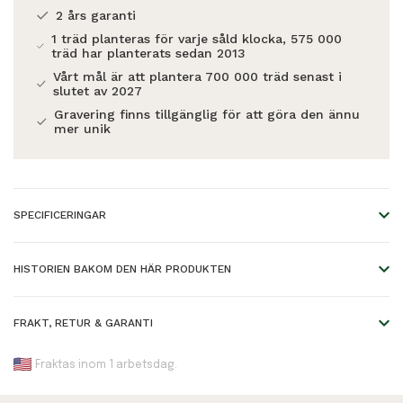
2 års garanti
1 träd planteras för varje såld klocka, 575 000
träd har planterats sedan 2013
Vårt mål är att plantera 700 000 träd senast i
slutet av 2027
Gravering finns tillgänglig för att göra den ännu
mer unik
SPECIFICERINGAR
Diameter på boett:
40mm
HISTORIEN BAKOM DEN HÄR PRODUKTEN
Tjocklek på boett:
10mm
Sofistikerad design, med
Boettmaterial:
Trä
FRAKT, RETUR & GARANTI
månfasvisning.
Bredd på armband:
16mm
Fraktas inom 1 arbetsdag.
CLASSIC Kollektionen är en sofistikerad nytolkning av
Armbandsmaterial:
Läder
Standardleverans: anländer inom 25 affärsdagar.
WoodWatchs klassiska design. Den tunna boetten ger ett
Träslag:
DHL Expressleverans: anländer inom 2-4
Kossoträ