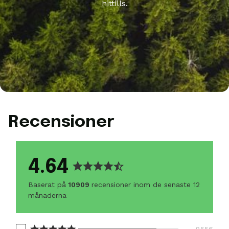
hittills.
Recensioner
4.64
Baserat på
10909
recensioner inom de senaste 12
månaderna
8556