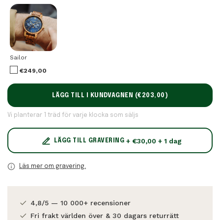
Sailor
€249,00
LÄGG TILL I KUNDVAGNEN (
€203,00
)
Vi planterar 1 träd för varje klocka som säljs
+ €30,00 + 1 dag
LÄGG TILL GRAVERING
Läs mer om gravering.
4,8/5 — 10 000+ recensioner
Fri frakt världen över & 30 dagars returrätt