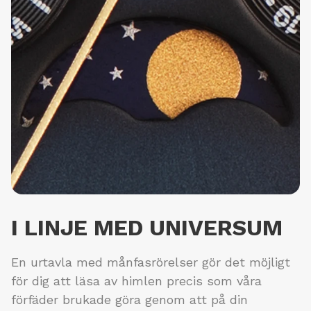
I LINJE MED UNIVERSUM
En urtavla med månfasrörelser gör det möjligt
för dig att läsa av himlen precis som våra
förfäder brukade göra genom att på din