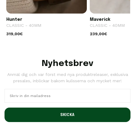
Hunter
Maverick
CLASSIC - 40MM
CLASSIC - 40MM
319,00€
239,00€
Nyhetsbrev
Anmäl dig och var först med nya produktreleaser, exklusiva
presales, inblickar bakom kulisserna och mycket mer!
SKICKA